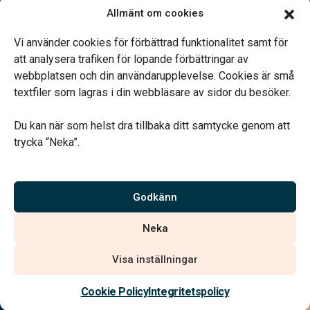
Fredag 09.00-15.00
Allmänt om cookies
Lunch 12.00-13.15
Övriga tider enligt överenskommelse
Vi använder cookies för förbättrad funktionalitet samt för
att analysera trafiken för löpande förbättringar av
webbplatsen och din användarupplevelse. Cookies är små
textfiler som lagras i din webbläsare av sidor du besöker.
Du kan när som helst dra tillbaka ditt samtycke genom att
Vårt systerbolag Verahill hjälper dig med familjejuridiken –
trycka “Neka”.
genom hela livet.
Varmt välkommen.
Godkänn
Vi är auktoriserade av Sveriges Begravningsbyråers Förbund och
Neka
har högt ställda krav på utbildning, kvalitet, miljö och arbetsmiljö.
Visa inställningar
Kontakta oss
Cookie Policy
Integritetspolicy