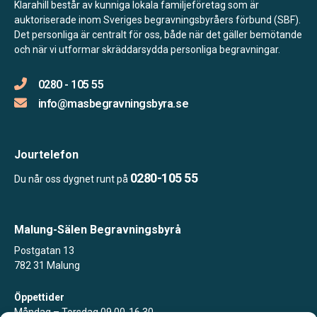
Klarahill består av kunniga lokala familjeföretag som är
auktoriserade inom Sveriges begravningsbyråers förbund (SBF).
Det personliga är centralt för oss, både när det gäller bemötande
och när vi utformar skräddarsydda personliga begravningar.
0280 - 105 55
info@masbegravningsbyra.se
Jourtelefon
0280-105 55
Du når oss dygnet runt på
Malung-Sälen Begravningsbyrå
Postgatan 13
782 31 Malung
Öppettider
Måndag – Torsdag 09.00-16.30