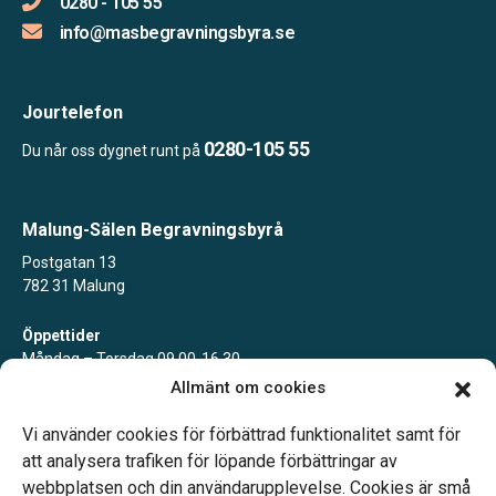
0280 - 105 55
info@masbegravningsbyra.se
Jourtelefon
0280-105 55
Du når oss dygnet runt på
Malung-Sälen Begravningsbyrå
Postgatan 13
782 31 Malung
Öppettider
Måndag – Torsdag 09.00-16.30
Fredag 09.00-15.00
Allmänt om cookies
Lunch 12.00-13.15
Övriga tider enligt överenskommelse
Vi använder cookies för förbättrad funktionalitet samt för
att analysera trafiken för löpande förbättringar av
webbplatsen och din användarupplevelse. Cookies är små