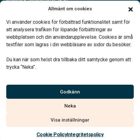
Måndag – Torsdag 09.00-16.30
Fredag 09.00-15.00
Allmänt om cookies
Lunch 12.00-13.15
Övriga tider enligt överenskommelse
Vi använder cookies för förbättrad funktionalitet samt för
att analysera trafiken för löpande förbättringar av
webbplatsen och din användarupplevelse. Cookies är små
textfiler som lagras i din webbläsare av sidor du besöker.
Du kan när som helst dra tillbaka ditt samtycke genom att
Vårt systerbolag Verahill hjälper dig med familjejuridiken –
trycka “Neka”.
genom hela livet.
Varmt välkommen.
Godkänn
Vi är auktoriserade av Sveriges Begravningsbyråers Förbund och
Neka
har högt ställda krav på utbildning, kvalitet, miljö och arbetsmiljö.
Visa inställningar
Kontakta oss
Cookie Policy
Integritetspolicy