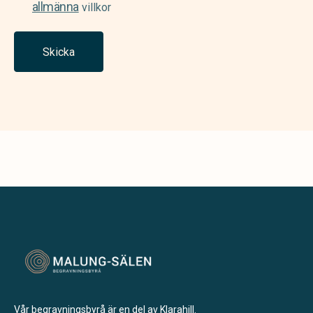
allmänna
villkor
Skicka
Vår begravningsbyrå är en del av Klarahill.