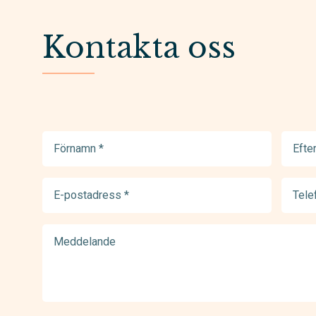
Kontakta oss
Förnamn
Efter
(Required)
(Requir
E-
Telef
postadress
(Requir
(Required)
Meddelande