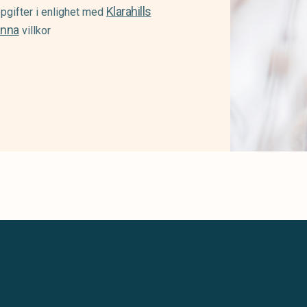
Klarahills
pgifter i enlighet med
änna
villkor