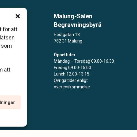
Malung-Sälen
m är
Begravningsbyrå
 för att
åde
Postgatan 13
platsen
782 31 Malung
r som
Öppettider
Måndag – Torsdag 09.00-16.30
Fredag 09.00-15.00
m att
Lunch 12.00-13.15
Övriga tider enligt
överenskommelse
llningar