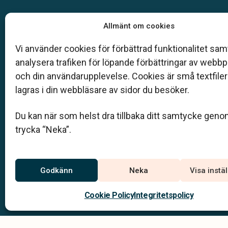
Vår begravningsbyrå är en del av Klarahill.
Allmänt om cookies
Klarahill består av kunniga lokala familjeföretag so
auktoriserade inom Sveriges begravningsbyråers
Vi använder cookies för förbättrad funktionalitet samt
förbund (SBF). Det personliga är centralt för oss, b
analysera trafiken för löpande förbättringar av webb
när det gäller bemötande och när vi utformar
och din användarupplevelse. Cookies är små textfile
skräddarsydda personliga begravningar.
lagras i din webbläsare av sidor du besöker.
0280 - 105 55
Du kan när som helst dra tillbaka ditt samtycke geno
info@masbegravningsbyra.se
trycka “Neka”.
Jourtelefon
Godkänn
Neka
Visa instä
0280-105 55
Du når oss dygnet runt på
Cookie Policy
Integritetspolicy