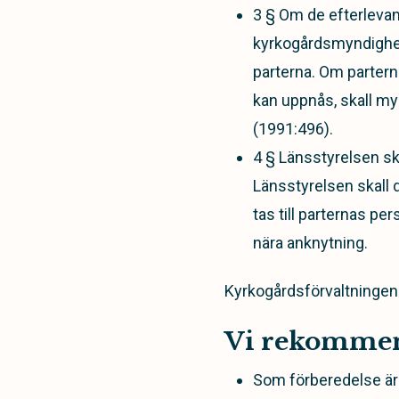
3 § Om de efterlevan
kyrkogårdsmyndighet
parterna. Om parter
kan uppnås, skall myn
(1991:496).
4 § Länsstyrelsen s
Länsstyrelsen skall 
tas till parternas pe
nära anknytning.
Kyrkogårdsförvaltningen k
Vi rekomme
Som förberedelse är 