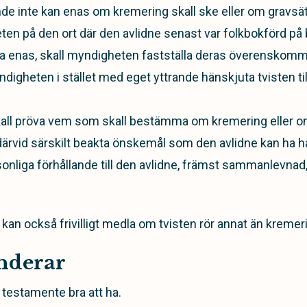
de inte kan enas om kremering skall ske eller om gravsät
en på den ort där den avlidne senast var folkbokförd på
na enas, skall myndigheten fastställa deras överenskomm
digheten i stället med eget yttrande hänskjuta tvisten til
kall pröva vem som skall bestämma om kremering eller o
därvid särskilt beakta önskemål som den avlidne kan ha h
rsonliga förhållande till den avlidne, främst sammanlevnad
an också frivilligt medla om tvisten rör annat än kremeri
nderar
testamente bra att ha.