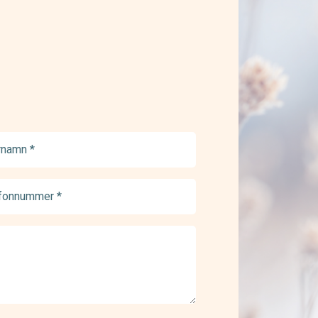
namn
ed)
onnummer
ed)