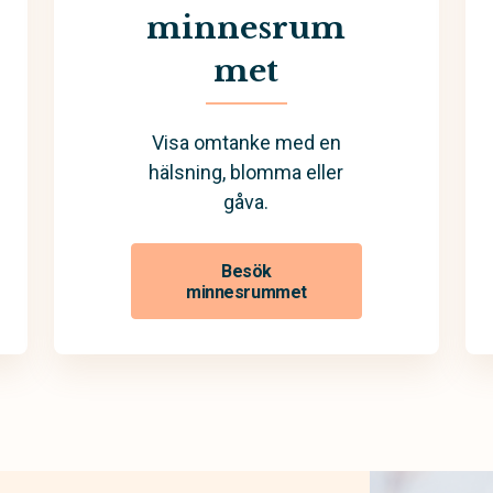
minnesrum
met
Visa omtanke med en
hälsning, blomma eller
gåva.
Besök
minnesrummet