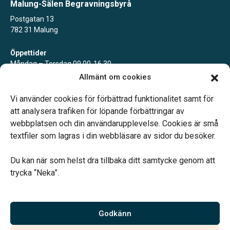
Malung-Sälen Begravningsbyrå
Postgatan 13
782 31 Malung
Öppettider
Måndag – Torsdag 09.00-16.30
Fredag 09.00-15.00
Allmänt om cookies
Lunch 12.00-13.15
Övriga tider enligt överenskommelse
Vi använder cookies för förbättrad funktionalitet samt för
att analysera trafiken för löpande förbättringar av
webbplatsen och din användarupplevelse. Cookies är små
textfiler som lagras i din webbläsare av sidor du besöker.
Du kan när som helst dra tillbaka ditt samtycke genom att
Vårt systerbolag Verahill hjälper dig med familjejuridiken –
trycka “Neka”.
genom hela livet.
Varmt välkommen.
Godkänn
Vi är auktoriserade av Sveriges Begravningsbyråers Förbund och