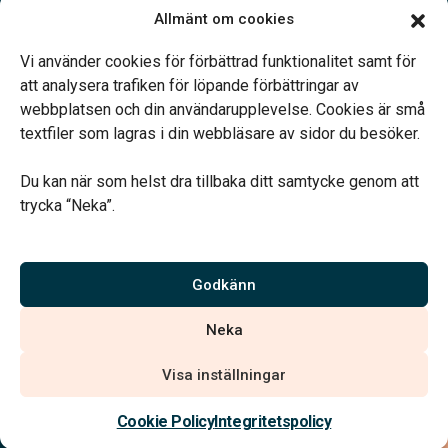
Fredag 09.00-15.00
Allmänt om cookies
Lunch 12.00-13.15
Övriga tider enligt överenskommelse
Vi använder cookies för förbättrad funktionalitet samt för
att analysera trafiken för löpande förbättringar av
webbplatsen och din användarupplevelse. Cookies är små
textfiler som lagras i din webbläsare av sidor du besöker.
Du kan när som helst dra tillbaka ditt samtycke genom att
Vårt systerbolag Verahill hjälper dig med familjejuridiken –
trycka “Neka”.
genom hela livet.
Varmt välkommen.
Godkänn
Vi är auktoriserade av Sveriges Begravningsbyråers Förbund och
Neka
har högt ställda krav på utbildning, kvalitet, miljö och arbetsmiljö.
Visa inställningar
Kontakta oss
Cookie Policy
Integritetspolicy