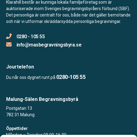
Klarahill består av kunniga lokala familjeföretag som är
auktoriserade inom Sveriges begravningsbyråers förbund (SBF).
Det personliga är centralt för oss, både när det gäller bemötande
och när vi utformar skräddarsydda personliga begravningar.
0280 - 105 55
info@masbegravningsbyra.se
Jourtelefon
0280-105 55
Du når oss dygnet runt på
Malung-Sälen Begravningsbyrå
Postgatan 13
782 31 Malung
Öppettider
Måndag – Torsdag 09.00-16.30