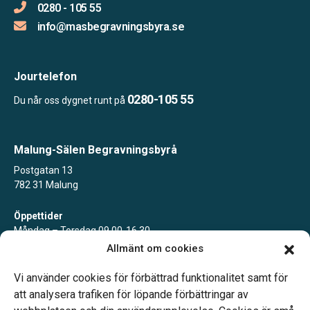
0280 - 105 55
info@masbegravningsbyra.se
Jourtelefon
0280-105 55
Du når oss dygnet runt på
Malung-Sälen Begravningsbyrå
Postgatan 13
782 31 Malung
Öppettider
Måndag – Torsdag 09.00-16.30
Fredag 09.00-15.00
Allmänt om cookies
Lunch 12.00-13.15
Övriga tider enligt överenskommelse
Vi använder cookies för förbättrad funktionalitet samt för
att analysera trafiken för löpande förbättringar av